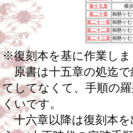
第十九章
横
第二十章
相懸り七
第二十一章
相懸り七
第二十二章
相懸り七
第二十三章
相懸り七
※復刻本を基に作業しま
原書は十五章の処迄で
てしてなくて、手順の羅
くいです。
十六章以降は復刻本を