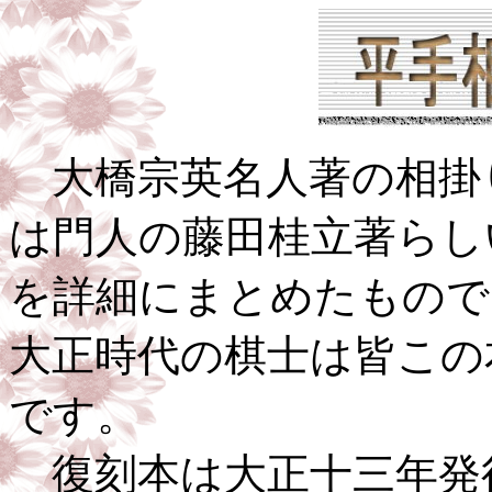
大橋宗英名人著の相掛り
は門人の藤田桂立著らし
を詳細にまとめたもので
大正時代の棋士は皆この
です。
復刻本は大正十三年発