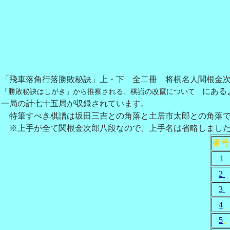
「飛車落角行落勝敗秘訣」上・下 全二冊 将棋名人関根金
「勝敗秘訣はしがき」から推察される、棋譜の改竄について
にある
一局の計七十五局が収録されています。
特筆すべき棋譜は坂田三吉との角落と土居市太郎との角落で
※上手が全て関根金次郎八段なので、上手名は省略しまし
番
1
2
3
4
5