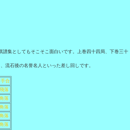
棋譜集としてもそこそこ面白いです。上巻四十四局、下巻三十
、流石後の名誉名人といった差し回しです。
手合
飛落
角落
角落
角落
角落