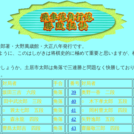
次郎著・大野萬歳館・大正八年発行です。
ように、このはしがきは将棋史的に極めて重要と思いますが、
しょうか。土居市太郎は角落で三連勝と問題なく快勝しており
た。
号
対局者
手合
番号
対局者
坂田三吉 六段
角落
39
奥野一香 二段
田中武次郎 三段
角落
40
○ 木下孝太郎 五段
○ 簔太七郎 五段
角落
41
○ 岡村豊太郎 四段
○ 森永龍 四段
角落
42
矢野逸郎 五段
豊島太郎吉 四段
角落
43
齋藤敬三郎 四段