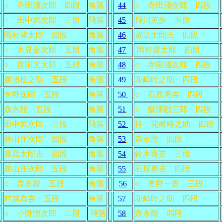
○ 寺田淺次郎 四段
角落
44
○ 寺田淺次郎 四段
○ 田中武次郎 三段
飛落
45
堀川英歩 五段
岡村豊太郎 四段
角落
46
豊島太郎吉 四段
○ 木見金次郎 五段
角落
47
岡村豊太郎 四段
○ 貴田文太郎 五段
角落
48
○ 寺田淺次郎 四段
勝浦松之助 五段
角落
49
花崎時之助 四段
矢野逸郎 五段
角落
50
○ 石原勇吉 四段
森永龍 五段
角落
51
○ 飯澤勘三郎 四段
田中武次郎 三段
飛落
52
持 花崎時之助 四段
勝山庄次郎 四段
角落
53
森永龍 四段
豊島太郎吉 四段
角落
54
鈴木香芸 三段
勝山庄次郎 五段
角落
55
石原勇吉 四段
○ 森永龍 五段
角落
56
○ 奥野一香 三段
村越為吉 五段
角落
57
花崎時之助 四段
○ 小野惣次郎 二段
飛落
58
森永龍 四段