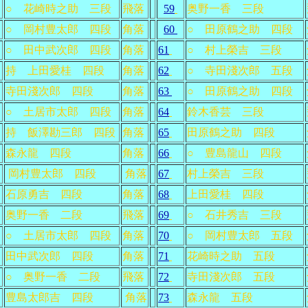
○ 花崎時之助 三段
飛落
59
奥野一香 三段
○ 岡村豊太郎 四段
角落
60
○ 田原鶴之助 四段
○ 田中武次郎 四段
角落
61
○ 村上榮吉 三段
持 上田愛桂 四段
角落
62
○ 寺田淺次郎 五段
寺田淺次郎 四段
角落
63
○ 田原鶴之助 四段
○ 土居市太郎 四段
角落
64
鈴木香芸 三段
持 飯澤勘三郎 四段
角落
65
田原鶴之助 四段
森永龍 四段
角落
66
○ 豊島龍山 四段
岡村豊太郎 四段
角落
67
村上榮吉 三段
石原勇吉 四段
角落
68
上田愛桂 四段
奥野一香 二段
飛落
69
○ 石井秀吉 三段
○ 土居市太郎 四段
角落
70
○ 岡村豊太郎 五段
田中武次郎 四段
角落
71
花崎時之助 五段
○ 奥野一香 二段
飛落
72
寺田淺次郎 五段
豊島太郎吉 四段
角落
73
森永龍 五段