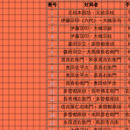
番号
対局者
手
1
元祖本因坊・元祖宗桂
2
伊藤宗印（六代）・大橋宗与
3
伊藤宗印・大橋宗銀
4
伊藤宗印・大橋宗桂
5
森田宗立・多曽都座頭
6
森田宗立・大黒屋長右衛門
7
原喜右衛門・和泉屋吉右衛門
8
奥田佐平次・原喜右衛門
9
奥田佐平次・原喜右衛門
10
原喜右衛門・奥田佐平次
11
多曽都座頭・長嵜傳左衛門
右
12
長嵜傳左衛門・多曽都座頭
13
住吉屋仁右衛門・多曽都座頭
14
多曽都座頭・永田彦右衛門
右
15
永田彦右衛門・島田市兵衛