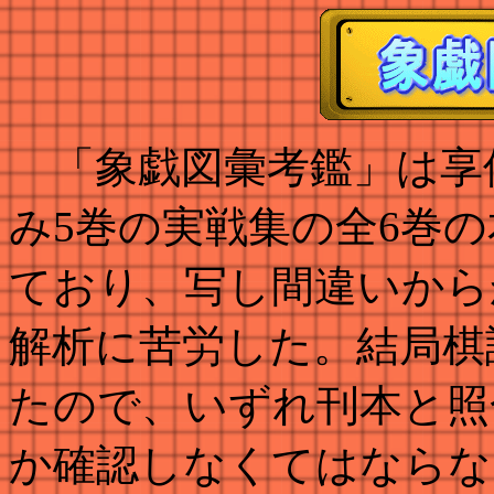
「象戯図彙考鑑」は享保
み5巻の実戦集の全6巻
ており、写し間違いから
解析に苦労した。結局棋
たので、いずれ刊本と照
か確認しなくてはならな