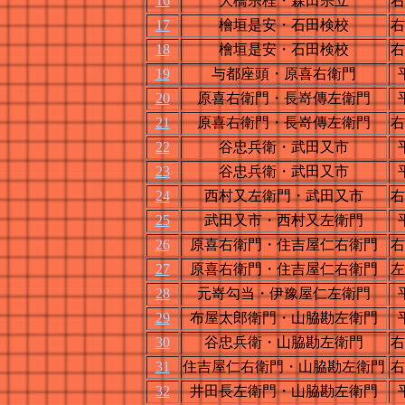
16
大橋宗桂・森田宗立
右
17
檜垣是安・石田検校
右
18
檜垣是安・石田検校
右
19
与都座頭・原喜右衛門
20
原喜右衛門・長嵜傳左衛門
21
原喜右衛門・長嵜傳左衛門
右
22
谷忠兵衛・武田又市
23
谷忠兵衛・武田又市
24
西村又左衛門・武田又市
右
25
武田又市・西村又左衛門
26
原喜右衛門・住吉屋仁右衛門
右
27
原喜右衛門・住吉屋仁右衛門
左
28
元嵜勾当・伊豫屋仁左衛門
29
布屋太郎衛門・山脇勘左衛門
30
谷忠兵衛・山脇勘左衛門
右
31
住吉屋仁右衛門・山脇勘左衛門
右
32
井田長左衛門・山脇勘左衛門