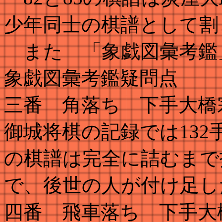
少年同士の棋譜として割
また 「象戯図彙考鑑
象戯図彙考鑑疑問点
三番 角落ち 下手大
御城将棋の記録では
132
の棋譜は完全に詰むまで
で、後世の人が付け足し
四番 飛車落ち 下手大