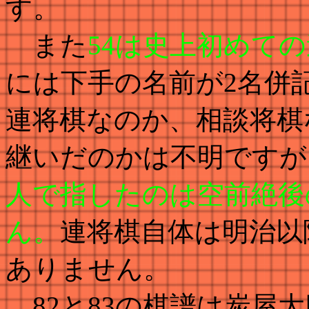
す。
また
54は史上初めて
には下手の名前が2名併
連将棋なのか、相談将棋
継いだのかは不明ですが
人で指したのは空前絶後
ん。
連
将棋自体は明治以
ありません。
82と83の棋譜は炭屋大