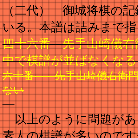
（二代） 御城将棋の記
いる。本譜は詰みまで指
四十六番 先手山崎儀右
中で棋譜が並ばなくなる
六十番 先手山崎儀右衛門
ない
以上のように問題があ
素人の棋譜が多いのです