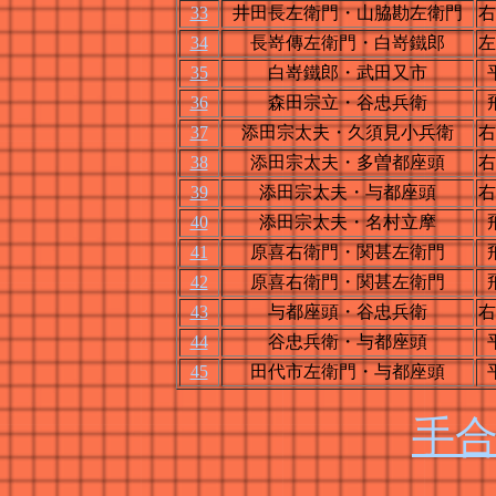
33
井田長左衛門・山脇勘左衛門
右
34
長嵜傳左衛門・白嵜鐵郎
左
35
白嵜鐵郎・武田又市
36
森田宗立・谷忠兵衛
37
添田宗太夫・久須見小兵衛
右
38
添田宗太夫・多曽都座頭
右
39
添田宗太夫・与都座頭
右
40
添田宗太夫・名村立摩
41
原喜右衛門・関甚左衛門
42
原喜右衛門・関甚左衛門
43
与都座頭・谷忠兵衛
右
44
谷忠兵衛・与都座頭
45
田代市左衛門・与都座頭
手