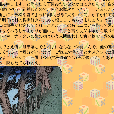
み申します」と呼んだら下男みたいな奴が出てきたんで「自
き続けやっと到着したので、何卒お取次ぎ下さい。」と云った
無しにヒデ松を箸のように割いた物に火を点けて、かすかに道
明日は村の将棋好きを集めて稽古してもらいましょう」と言
に相手が歓迎してくれることよ。この時は二つとも揃って運
をくべるしか明かりが無いし、食事と言やあ又本家から取り寄せ
ものや、ナメクジの酢の物という人間離れした食い物で、粟の
でさえ俺に飛車落ちでも相手にならない位弱いんで、他の連
てくれるのは気分がいいけど、ご馳走が蜂の子とナメクジでは
よこしたんで、一両（今の貨幣価値で4万円弱位か？）もあるか
あ、腹もたてられねえ。