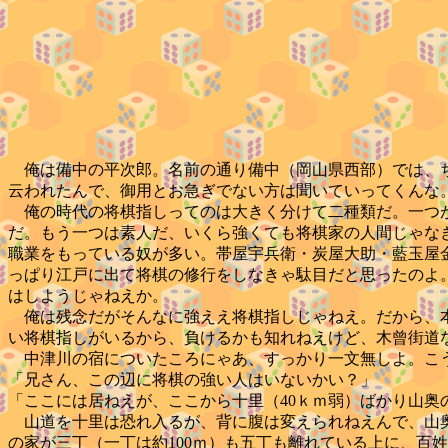
俺は備中の平次郎。名前の通り備中（岡山県西部）では、ち
云われたんで、御用とお急ぎでない方は聞いていってくんな
俺の時代の将棋指しってのは大きく分けて二種類だ。一つが
だ。もう一つは素人だ、いくら強くても将棋家の人間じゃな
職業をもっている奴が多い。帯屋宇兵衛・炭屋大助・藍玉屋
っぱり江戸に出て将棋の修行をしなきゃ駄目だと思ったのよ。
はしようじゃねえか。
俺は残念だがそんなに強ええ将棋指しじゃねえ。だから、本
い将棋指しがいるから、負けるかも知れねえけど、木曾街道
中津川の宿についたころにゃあ、すっかり一文無しよ。こ
「兄さん、この辺に将棋の強い人はいないかい？」
「ここには居ねえが、ここから十里（40ｋｍ弱）ばかり山
山道を十里は恐れ入るが、背に腹は変えられねえんで、山奥
の家が三丁（一丁は約100ｍ）も五丁も離れている上に、百