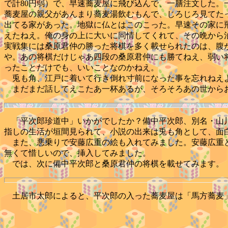
で計80円弱）で、早速蕎麦屋に飛び込んで、一膳注文した
蕎麦屋の親父があんまり蕎麦湯飲むもんで、じろじろ見てた
出てる家があった。地獄に仏とはこのこった。早速その家に
えたねえ。俺の身の上に大いに同情してくれて、その晩から
実戦集には桑原君仲の勝った将棋を多く載せられたのは、腹
や。あの将棋だけじゃあ四段の桑原君仲にも勝てねえ、弱い
ったことだけでも、いいことなのかねえ。
兎も角、江戸に着いて行き倒れ寸前になった事を忘れねえよ
まだまだ話してえこたあ一杯あるが、そろそろあの世から
「平次郎珍道中」いかがでしたか？備中平次郎、別名・山川
指しの生活が垣間見られて、小説の出来は兎も角として、面
また、悪乗りで安藤広重の絵も入れてみました。安藤広重と
無くて惜しいので、挿入してみました。
では、次に備中平次郎と桑原君仲の将棋を載せてみます。
土居市太郎によると、平次郎の入った蕎麦屋は「馬方蕎麦」