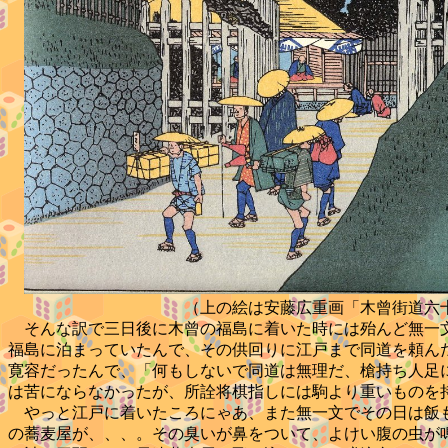
（上の絵は安藤広重画「木曾街道六十九次
そんな訳で三日後に木曾の福島に着いた時には殆んど無一文
福島に泊まっていたんで、その供回りに江戸まで同道を頼ん
寛容だったんで、「何もしないで同道は無理だ、槍持ち人足
は苦にならなかったが、所詮将棋指しには駒より重いものを
やっと江戸に着いたころにゃあ、また無一文でその日は飯も
の蕎麦屋が、、、。その臭いが鼻をついて、よけい腹の虫が