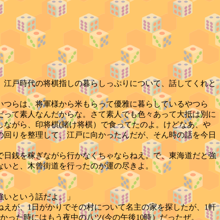
、江戸時代の将棋指しの暮らしっぷりについて、話してくれと
いつらは、将軍様から米もらって優雅に暮らしているやつら
だって素人なんだからな。さて素人でも色々あって大抵は別に
しながら、印将棋(賭け将棋）で食ってたのよ。けどなあ、や
身の回りを整理して、江戸に向かったんだが、そん時の話を今日
で日銭を稼ぎながら行かなくちゃならねえ。で、東海道だと強
ないと、木曾街道を行ったのが運の尽きよ。
強いという話だよ。」
えが、1日がかりでその村について名主の家を探したが、1軒
かった時にはもう夜中の八ツ(今の午後10時）だったぜ。