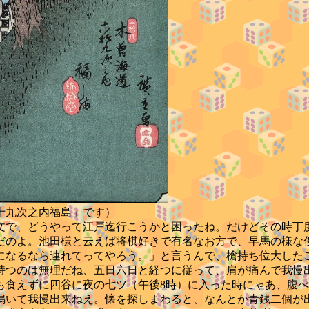
之内福島」です）
で、どうやって江戸迄行こうかと困ったね。だけどその時丁
だのよ。池田様と云えば将棋好きで有名なお方で、早馬の様な
になるなら連れてってやろう。」と言うんで、槍持ち位大した
持つのは無理だね、五日六日と経つに従って、肩が痛んで我慢
食えずに四谷に夜の七ツ（午後8時）に入った時にゃあ、腹ぺ
鳴いて我慢出来ねえ。懐を探しまわると、なんとか青銭二個が