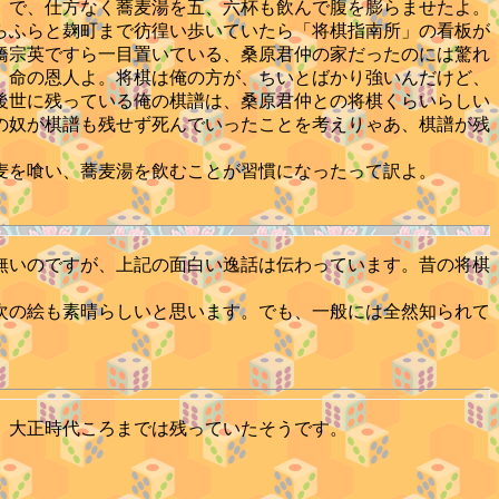
。で、仕方なく蕎麦湯を五、六杯も飲んで腹を膨らませたよ。
らふらと麹町まで彷徨い歩いていたら「将棋指南所」の看板が
橋宗英ですら一目置いている、桑原君仲の家だったのには驚れ
、命の恩人よ。将棋は俺の方が、ちいとばかり強いんだけど、
後世に残っている俺の棋譜は、桑原君仲との将棋くらいらしい
の奴が棋譜も残せず死んでいったことを考えりゃあ、棋譜が残
麦を喰い、蕎麦湯を飲むことが習慣になったって訳よ。
無いのですが、上記の面白い逸話は伝わっています。昔の将棋
次の絵も素晴らしいと思います。でも、一般には全然知られて
、大正時代ころまでは残っていたそうです。