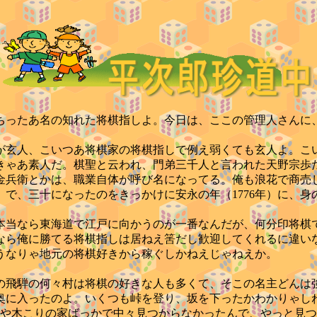
ったあ名の知れた将棋指しよ。今日は、ここの管理人さんに
。
玄人、こいつあ将棋家の将棋指しで例え弱くても玄人よ。こ
きゃあ素人だ。棋聖と云われ、門弟三千人と言われた天野宗歩
金兵衛とかは、職業自体が呼び名になってる。俺も浪花で商売
で、三十になったのをきっかけに安永の年（1776年）に、
当なら東海道で江戸に向かうのが一番なんだが、何分印将棋
なら俺に勝てる将棋指しは居ねえ筈だし歓迎してくれるに違い
うなりゃ地元の将棋好きから稼ぐしかねえじゃねえか。
奥の飛騨の何々村は将棋の好きな人も多くて、そこの名主どんは
に入ったのよ。いくつも峠を登り、坂を下ったかわかりゃしね
姓や木こりの家ばっかで中々見つからなかったんで、やっと見つ