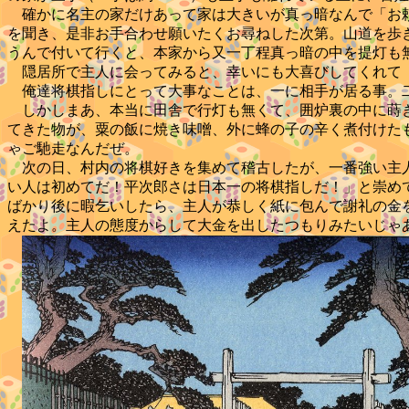
確かに名主の家だけあって家は大きいが真っ暗なんで「お頼
を聞き、是非お手合わせ願いたくお尋ねした次第。山道を歩
うんで付いて行くと、本家から又一丁程真っ暗の中を提灯も
隠居所で主人に会ってみると、幸いにも大喜びしてくれて「
俺達将棋指しにとって大事なことは、一に相手が居る事。二
しかしまあ、本当に田舎で行灯も無くて、囲炉裏の中に蒔き
てきた物が、粟の飯に焼き味噌、外に蜂の子の辛く煮付けた
ゃご馳走なんだぜ。
次の日、村内の将棋好きを集めて稽古したが、一番強い主人
い人は初めてだ！平次郎さは日本一の将棋指しだ！」と崇め
ばかり後に暇乞いしたら、主人が恭しく紙に包んで謝礼の金を
えたよ。主人の態度からして大金を出したつもりみたいじゃ