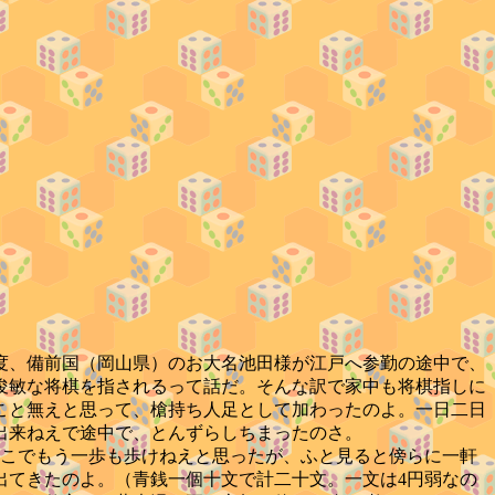
度、備前国（岡山県）のお大名池田様が江戸へ参勤の途中で、
俊敏な将棋を指されるって話だ。そんな訳で家中も将棋指しに
こと無えと思って、槍持ち人足として加わったのよ。一日二日
出来ねえで途中で、とんずらしちまったのさ。
こでもう一歩も歩けねえと思ったが、ふと見ると傍らに一軒
出てきたのよ。（青銭一個十文で計二十文。一文は4円弱なの