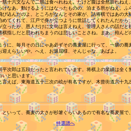
。一膳十六文なんで二膳は食べれねえ。だけど腹は全然膨れねえ
っけなあ。動けるようにはなったものの、泊まる所がねえ。ふ
飛び込んだのよ。ところがなんとその家が、詰将棋ではあの大
泊めてくれて、江戸で身が立つように世話してくれたんだから
が立ったが、恩人だけに文句は言えねえ。管理人さんの話だと
将棋指しだと思われちまうのは悲しいことさね。まあ、殆んど
うに、毎月その日にゃあ必ずその蕎麦屋に行って、一膳の蕎
お迎えらしいや。へえ、お退屈様、そんじゃな、あばよ。
平次郎は五段だったと言われています。将棋上の業績は全く
白いと思います。
言えば、東海道五十三次の絵が有名ですが、木曾街道六十九
といって、蕎麦の太さが杉箸ぐらいあるので有名な蕎麦屋で
特選譜へ