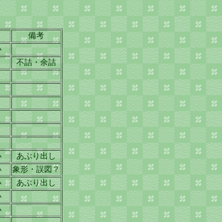
備考
小
不詰・余詰
小
あぶり出し
小
象形・誤図？
小
あぶり出し
小
小