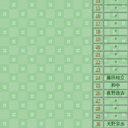
14
〃
15
〃
16
〃
17
〃
18
〃
19
〃
20
〃
21
〃
22
〃
23
〃
24
藤田桂立
25
和中
26
眞野政吉
27
〃
28
〃
29
〃
30
天野宗歩