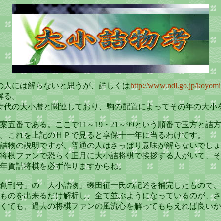
の人には解らないと思うが、詳しくは
http://www.ndl.go.jp/koyom
解る。
代の大小暦と関連しており、駒の配置によってその年の大小
番である。ここで11～19・21～99という順番で玉方と詰方に
である。これを上記のＨＰで見ると享保十一年に当るわけです。
詰物の説明ですが、普通の人はさっぱり意味が解らないでしょ
将棋ファンで恐らく正月に大小詰将棋で挨拶する人がいて、そ
年賀詰将棋を必ず作りますからね。
創刊号」の「大小詰物」磯田征一氏の記述を補完したもので、
ものを出来るだけ解析し、全て並ぶようになっているのが、さ
くても、過去の将棋ファンの風流心を解ってもらえれば良いか