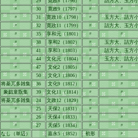
〃
29
寛政8（1796）
〃
詰方大、玉方
〃
30
寛政9（1797）
〃
〃
〃
31
寛政10（1798）
〃
玉方大、詰方
〃
32
寛政11（1799）
〃
詰方大、玉方
〃
35
享和元（1801）
〃
〃
〃
38
享和2（1802）
〃
玉方大、詰方
〃
41
享和3（1803）
〃
詰方大、玉方
〃
44
文化元（1804）
〃
玉方大、詰方
〃
47
文化2（1805）
〃
〃
〃
50
文化3（1806）
〃
〃
将棊兀多雑集
36
文化9（1812）
〃
〃
象戯童翫集
39
文化11（1814）
〃
〃
将棊兀多雑集
24
文政12（1829）
〃
〃
〃
25
天保2（1831）
〃
〃
〃
26
天保4（1833）
〃
〃
〃
27
天保5（1834）
〃
〃
なし（単辺）
嘉永5（1852）
初形
〃