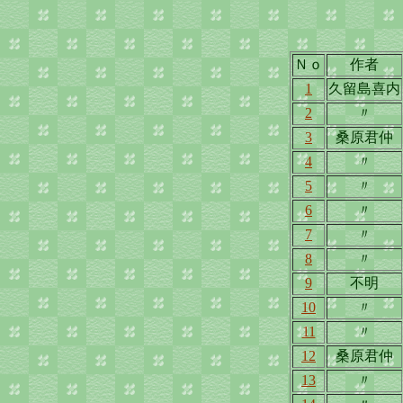
Ｎｏ
作者
1
久留島喜内
2
〃
3
桑原君仲
4
〃
5
〃
6
〃
7
〃
8
〃
9
不明
10
〃
11
〃
12
桑原君仲
13
〃