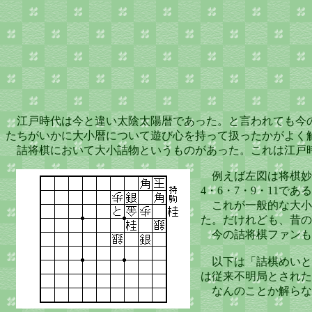
江戸時代は今と違い太陰太陽暦であった。と言われても今
たちがいかに大小暦について遊び心を持って扱ったかがよく
詰将棋において大小詰物というものがあった。これは江戸時
例えば左図は将棋妙案五
4・6・7・9・11
これが一般的な大小
た。だけれども、昔の
今の詰将棋ファンも
以下は「詰棋めいと
は従来不明局とされた
なんのことか解らな