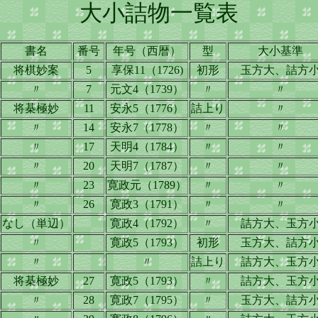
大小詰物一覧表
書名
番号
年号（西暦）
型
大小基準
将棋妙案
5
享保11（1726)
初形
玉方大、詰方
〃
7
元文4（1739）
〃
〃
将棊極妙
11
安永5（1776）
詰上り
〃
〃
14
安永7（1778）
〃
〃
〃
17
天明4（1784）
〃
〃
〃
20
天明7（1787）
〃
〃
〃
23
寛政元（1789）
〃
〃
〃
26
寛政3（1791）
〃
〃
なし（単辺）
寛政4（1792）
〃
詰方大、玉方
〃
寛政5（1793）
初形
玉方大、詰方
〃
〃
詰上り
詰方大、玉方
将棊極妙
27
寛政5（1793）
〃
詰方大、玉方
〃
28
寛政7（1795）
〃
玉方大、詰方